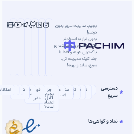
پچیم، مدیریت سرور بدون
دردسر!
بدون نیاز به استخدام
DevOps، سرور و سایتت رو
با کمترین هزینه و فقط با
چند کلیک مدیریت کن.
سریع، ساده و بهینه!
دسترسی
خانه
تعرفه
درباره
تماس
مشتریان
چرا
مستندات
قوانین
خرید
شرکای
SLA
بلاگ
امکانات
ها
ما
با ما
پچیم
پچیم
و
سرور
ما
سریع
قابل
مقررات
اعتماد
است؟
نماد و گواهی‌ها