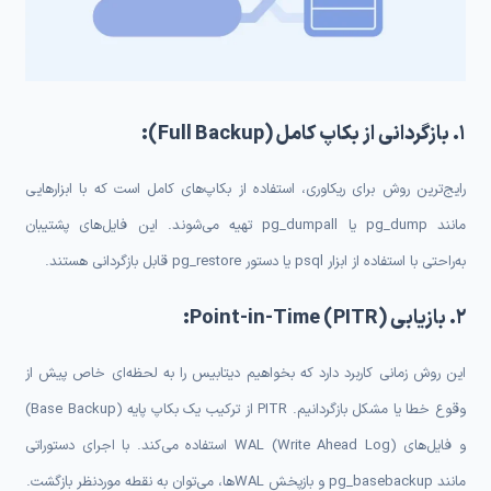
۱. بازگردانی از بکاپ کامل (Full Backup):
رایج‌ترین روش برای ریکاوری، استفاده از بکاپ‌های کامل است که با ابزارهایی
مانند pg_dump یا pg_dumpall تهیه می‌شوند. این فایل‌های پشتیبان
به‌راحتی با استفاده از ابزار psql یا دستور pg_restore قابل بازگردانی هستند.
۲. بازیابی Point-in-Time (PITR):
این روش زمانی کاربرد دارد که بخواهیم دیتابیس را به لحظه‌ای خاص پیش از
وقوع خطا یا مشکل بازگردانیم. PITR از ترکیب یک بکاپ پایه (Base Backup)
و فایل‌های WAL (Write Ahead Log) استفاده می‌کند. با اجرای دستوراتی
مانند pg_basebackup و بازپخش WALها، می‌توان به نقطه موردنظر بازگشت.