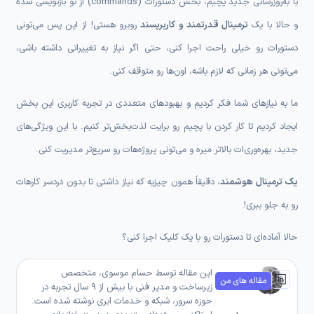
با به‌روزرسانی جدید پچیم، بخش دستورات (commands) از نو بازنویسی شده
و حالا با یک
ترمینال قدرتمند و کاربرپسند
روبرو هستی! از این پس می‌تونی
دستورات رو خیلی راحت اجرا کنی، حتی اگر نیاز به تغییراتی داشته باشی،
می‌تونی هر زمانی که لازم باشه، اون‌ها رو متوقف کنی.
ما به نیازهای شما فکر کردیم و بهبودهای متعددی در تجربه کاربری این بخش
ایجاد کردیم تا کار کردن با پچیم رو برایت لذت‌بخش‌تر کنیم. با این ویژگی‌های
جدید، بهره‌وری‌ات بالاتر میره و می‌تونی پروژه‌هات رو سریع‌تر مدیریت کنی.
یک ترمینال هوشمند
، دقیقاً همون چیزیه که نیاز داشتی تا بدون دردسر کارهات
رو به جلو ببری!
حالا آماده‌ای تا دستورات رو با یک کلیک اجرا کنی؟
این مقاله توسط حسام موسوی، متخصص
مقاله های من
زیرساخت و مدیر فنی با بیش از ۹ سال تجربه در
حوزه سرور، شبکه و خدمات ابری نوشته شده است.