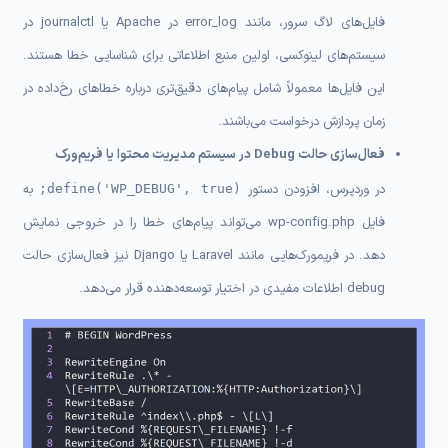
فایل‌های لاگ سرور، مانند error_log در Apache یا journalctl در
سیستم‌های لینوکسی، اولین منبع اطلاعاتی برای شناسایی خطا هستند.
این فایل‌ها معمولاً شامل پیام‌های دقیق‌تری درباره خطاهای رخ‌داده در
زمان پردازش درخواست می‌باشند.
فعال‌سازی حالت Debug در سیستم مدیریت محتوا یا فریم‌ورک
در وردپرس، افزودن دستور
به
define('WP_DEBUG', true);
فایل wp-config.php می‌تواند پیام‌های خطا را در خروجی نمایش
دهد. در فریمورک‌هایی مانند Laravel یا Django نیز فعال‌سازی حالت
debug اطلاعات مفیدی در اختیار توسعه‌دهنده قرار می‌دهد.