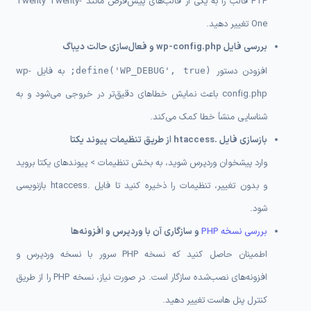
FTP قالب را به یکی از قالب‌های پیش‌فرض مانند Twenty Twenty-
One تغییر دهید.
بررسی فایل wp-config.php و فعال‌سازی حالت دیباگ
افزودن دستور
به فایل wp-
define('WP_DEBUG', true);
config.php باعث نمایش خطاهای دقیق‌تر در خروجی می‌شود و به
شناسایی منشأ خطا کمک می‌کند.
بازسازی فایل .htaccess از طریق تنظیمات پیوند یکتا
وارد پیشخوان وردپرس شوید، به بخش تنظیمات > پیوندهای یکتا بروید
و بدون تغییر، تنظیمات را ذخیره کنید تا فایل .htaccess بازنویسی
شود.
بررسی نسخه PHP
و سازگاری آن با وردپرس و افزونه‌ها
اطمینان حاصل کنید که نسخه PHP سرور با نسخه وردپرس و
افزونه‌های نصب‌شده سازگار است. در صورت نیاز، نسخه PHP را از طریق
کنترل پنل هاست تغییر دهید.