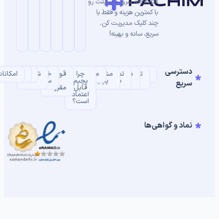
DevOps، سرور و سایتت رو
با کمترین هزینه و فقط با
چند کلیک مدیریت کن.
سریع، ساده و بهینه!
دسترسی
خانه
تعرفه
درباره
تماس
مشتریان
چرا
مستندات
قوانین
خرید
شرکای
SLA
بلاگ
امکانات
ها
ما
با ما
پچیم
پچیم
و
سرور
ما
سریع
قابل
مقررات
اعتماد
است؟
نماد و گواهی‌ها