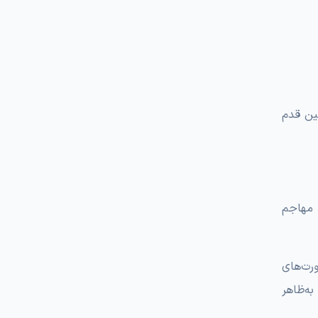
لین قدم
 مهاجم
ه ساده شروع می‌شوند: اسکن پورت. هکر با استفاده از ابزارهایی مثل Nmap یا Masscan، پورت‌های
ه‌ظاهر