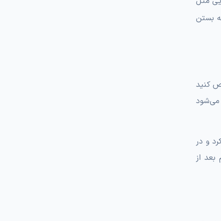
ایی مثل
 این است که بستن
خص کنید
می‌شود
 در لینوکس می‌توان از UFW یا firewalld استفاده کرد و در
دام بعد از