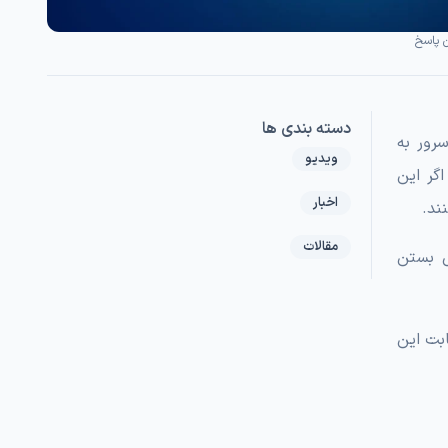
 پاسخ
دسته بندی ها
رور به
ویدیو
اگر این
اخبار
ند.
مقالات
ل بستن
ابت این