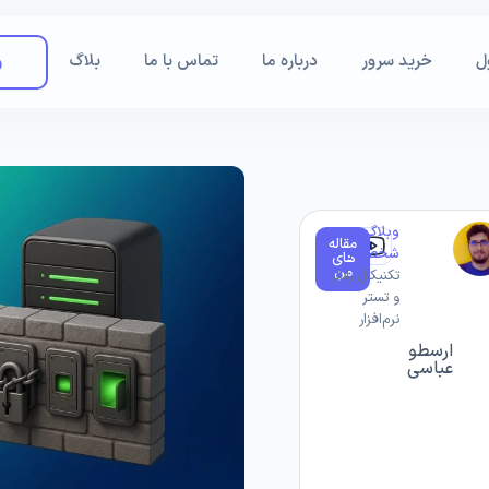
ل
خرید سرور
درباره ما
تماس با ما
بلاگ
و
وبلاگ
مقاله
شخصی ||
های
من
تکنیکال رایتر
و تستر
نرم‌افزار
ارسطو
عباسی