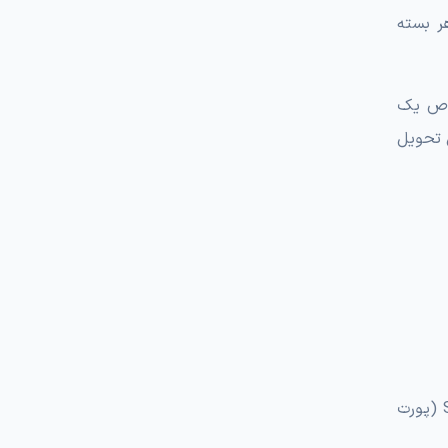
ر بسته
صوص یک
 تحویل
: از 0 تا 1023، مخصوص سرویس‌های استاندارد مثل HTTP (پورت 80)، HTTPS (پورت 443) و SSH (پورت