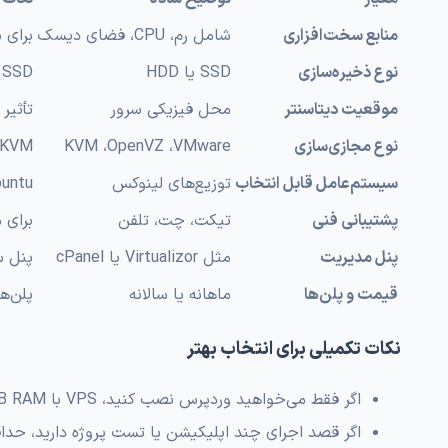
منابع سخت‌افزاری
شامل رم، CPU، فضای دیسک
برای سایت‌
نوع ذخیره‌سازی
SSD یا HDD
SSD سرعت بالاتری دارد و توصیه می‌شود
موقعیت دیتاسنتر
محل فیزیکی سرور
تأثیر
نوع مجازی‌سازی
KVM ،OpenVZ ،VMware
KVM مستقل‌تر و امن‌تر است؛ مناسب برای یادگیر
سیستم‌عامل قابل انتخاب
توزیع‌های لینوکس
Ubuntu برای شروع سا
پشتیبانی فنی
تیکت، چت، تلفن
برای مب
پنل مدیریت
مثل Virtualizor یا cPanel
پنل س
قیمت و پلن‌ها
ماهانه یا سالانه
پلن‌ها
نکات تکمیلی برای انتخاب بهتر
اگر فقط می‌خواهید وردپرس نصب کنید، VPS با 1GB RAM و Ubuntu کافی‌ست.
اگر قصد اجرای چند اپلیکیشن یا تست پروژه دارید، حداقل 2GB RAM و 2 vCPU پیشنهاد می