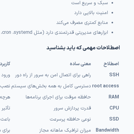
سبک و سریع است
امنیت بالایی دارد
منابع کمتری مصرف می‌کند
ابزارهای مدیریتی قدرتمندی دارد (مثل SSH ،cron ،systemd)
اصطلاحات مهمی که باید بشناسید
اصطلاح
معنی ساده
کاربرد
SSH
راهی برای اتصال امن به سرور از راه دور
ورود به VPS و اجرا
root access
دسترسی کامل به همه بخش‌های سیستم
نصب، 
RAM
حافظه موقت برای اجرای برنامه‌ها
هرچه 
CPU
قدرت پردازش سرور
تأثیر
SSD
نوعی حافظه پرسرعت
باعث 
Bandwidth
میزان ترافیک ماهانه مجاز
برای 