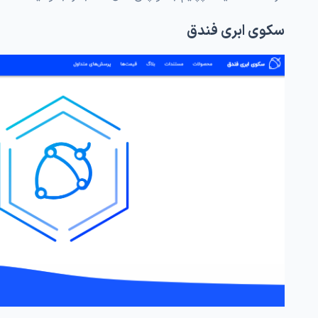
سکوی ابری فندق