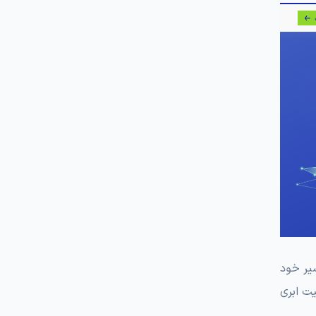
سیر خود
و و VOD و حریم شخصی و امنیت ابری