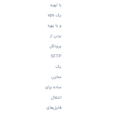
با تهیه
یک vps
و با بهره
بردن از
پروتکل
SFTP
یک
مخزن
ساده برای
انتقال
فایل‌های