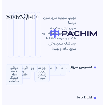
پچیم، مدیریت سرور بدون
دردسر!
بدون نیاز به استخدام
DevOps، سرور و سایتت رو
با کمترین هزینه و فقط با
چند کلیک مدیریت کن.
سریع، ساده و بهینه!
دسترسی سریع
خانه
تعرفه
درباره
مستندات
چرا به
یوزکیس‌ها
قوانین
توافق‌
ها
ما
پچیم
و
نامه
اعتماد
مقررات
سطح
کنیم؟
کیفیت
خدمات
ارتباط با ما