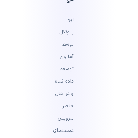
S3
این
پروتکل
توسط
آمازون
توسعه
داده شده
و در حال
حاضر
سرویس
دهنده‌های