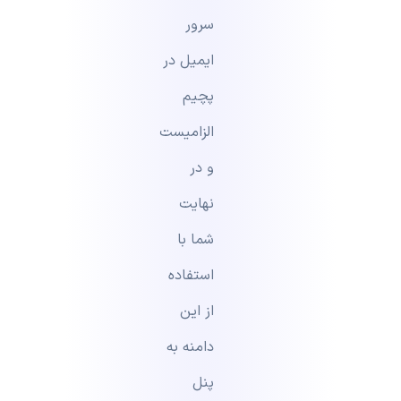
سرور
ایمیل در
پچیم
الزامیست
و در
نهایت
شما با
استفاده
از این
دامنه به
پنل