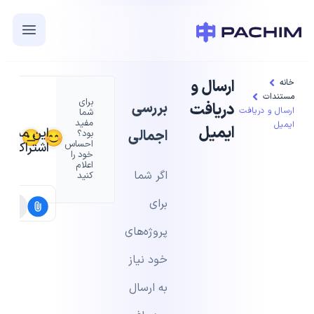
ارسال و
خانه
مستندات
برای
بررسی
دریافت
ارسال و دریافت
شما
مفید
ایمیل
ایمیل
این مستند 
اجمالی
بود؟
احساس
اشتراک بگذ
خود را
اعلام
اگر شما
کنید
برای
پروژه‌های
خود نیاز
به ارسال