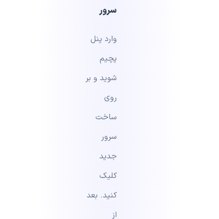
سرور
وارد پنل
پچیم
شوید و بر
روی
ساخت
سرور
جدید
کلیک
کنید. بعد
از