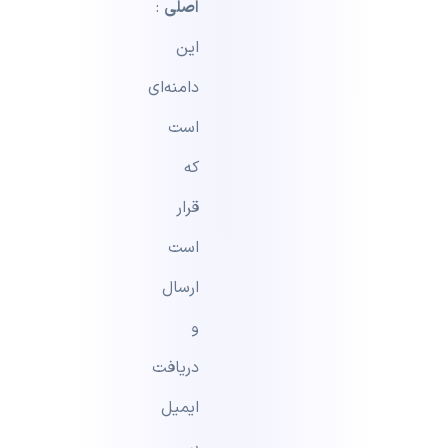
اصلی
:
این
دامنه‌ای
است
که
قرار
است
ارسال
و
دریافت
ایمیل