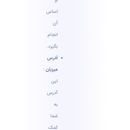
بر
اساس
آن
انجام
بگیرد.
آدرس
میزبان
:
این
آدرس
به
شما
کمک