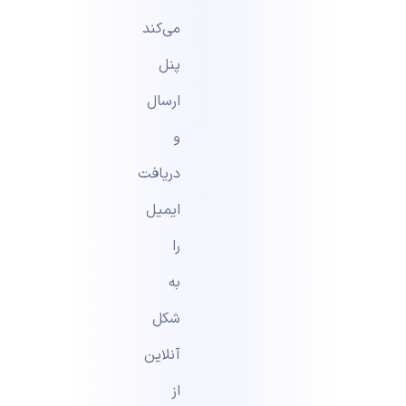
می‌کند
پنل
ارسال
و
دریافت
ایمیل
را
به
شکل
آنلاین
از