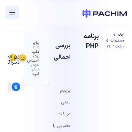
برنامه
خانه
مستندات
برای
بررسی
PHP
برنامه PHP
شما
مفید
این مستند 
اجمالی
بود؟
احساس
اشتراک بگذ
خود را
اعلام
کنید
پچیم
سعی
می‌کند
فضایی را