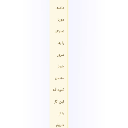
دامنه
مورد
نظرتان
را به
سرور
خود
متصل
کنید که
این کار
را از
طریق