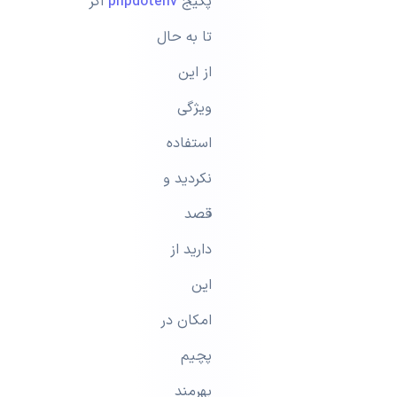
پکیج
phpdotenv
اگر
تا به حال
از این
ویژگی
استفاده
نکردید و
قصد
دارید از
این
امکان در
پچیم
بهرمند