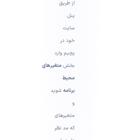
از طریق
پنل
سایت
خود در
پچیم وارد
بخش
متغیرهای
محیط
برنامه
شوید
و
متغیرهای
که مد نظر