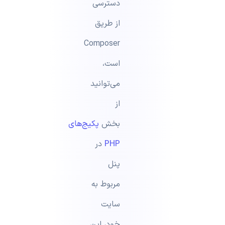
دسترسی
از طریق
Composer
است،
می‌توانید
از
بخش
پکیج‌های
PHP
در
پنل
مربوط به
سایت
خود، این