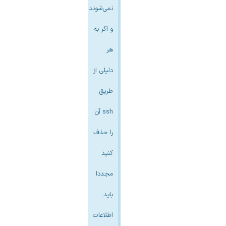
نمی‌شوند
و اگر به
هر
دلیلی از
طریق
ssh آن
را حذف
کنید
مجددا
باید
اطلاعات