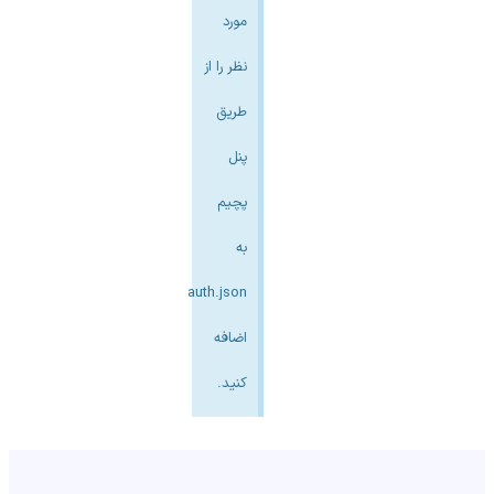
مورد
نظر را از
طریق
پنل
پچیم
به
auth.json
اضافه
کنید.