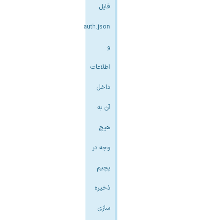
فایل
auth.json
و
اطلاعات
داخل
آن به
هیچ
وجه در
پچیم
ذخیره
سازی