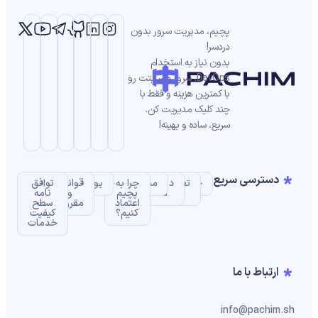
پچیم، مدیریت سرور بدون
دردسر!
بدون نیاز به استخدام
DevOps، سرور و سایتت رو
با کمترین هزینه و فقط با
چند کلیک مدیریت کن.
سریع، ساده و بهینه!
دسترسی سریع
خانه
تعرفه
درباره
مستندات
چرا به
یوزکیس‌ها
قوانین
توافق‌
ها
ما
پچیم
و
نامه
اعتماد
مقررات
سطح
کنیم؟
کیفیت
خدمات
ارتباط با ما
info@pachim.sh