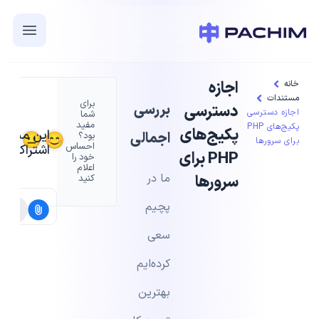
اجازه
خانه
مستندات
برای
بررسی
دسترسی
اجازه دسترسی
شما
مفید
پکیج‌های PHP
پکیج‌های
این مستند 
اجمالی
بود؟
برای سرورها
احساس
اشتراک بگذ
PHP برای
خود را
اعلام
ما در
سرورها
کنید
پچیم
سعی
کرده‌ایم
بهترین