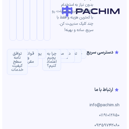
بدون نیاز به استخدام
DevOps، سرور و سایتت رو
با کمترین هزینه و فقط با
چند کلیک مدیریت کن.
سریع، ساده و بهینه!
دسترسی سریع
خانه
تعرفه
درباره
مستندات
چرا به
یوزکیس‌ها
قوانین
توافق‌
ها
ما
پچیم
و
نامه
اعتماد
مقررات
سطح
کنیم؟
کیفیت
خدمات
ارتباط با ما
info@pachim.sh
01191012850
09359742080