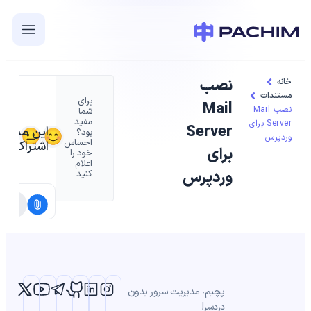
نصب
خانه
مستندات
برای
Mail
نصب Mail
شما
مفید
Server برای
Server
این مستند 
بود؟
وردپرس
احساس
اشتراک بگذ
برای
خود را
اعلام
وردپرس
کنید
پچیم، مدیریت سرور بدون
دردسر!