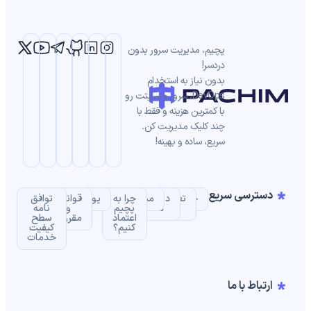
پچیم، مدیریت سرور بدون
دردسر!
بدون نیاز به استخدام
DevOps، سرور و سایتت رو
با کمترین هزینه و فقط با
چند کلیک مدیریت کن.
سریع، ساده و بهینه!
دسترسی سریع
خانه
تعرفه
درباره
مستندات
چرا به
یوزکیس‌ها
قوانین
توافق‌
ها
ما
پچیم
و
نامه
اعتماد
مقررات
سطح
کنیم؟
کیفیت
خدمات
ارتباط با ما