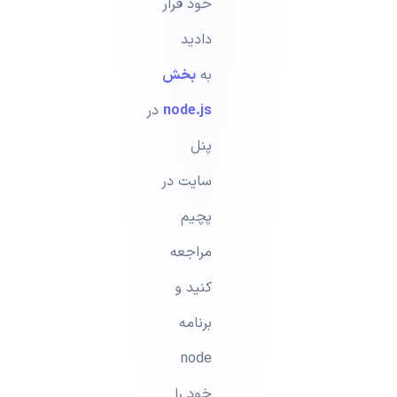
خود قرار
دادید
به
بخش
node.js
در
پنل
سایت در
پچیم
مراجعه
کنید و
برنامه
node
خود را