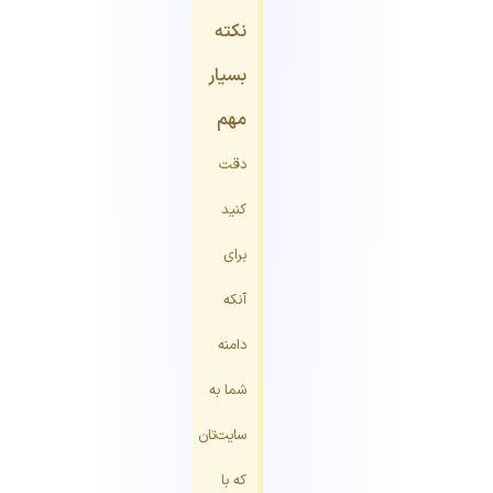
نکته
بسیار
مهم
دقت
کنید
برای
آنکه
دامنه
شما به
سایت‌تان
که با