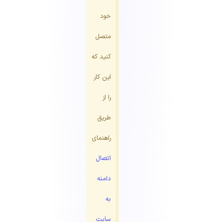
خود
متصل
کنید که
این کار
را از
طریق
راهنمای
اتصال
دامنه
به
سایت