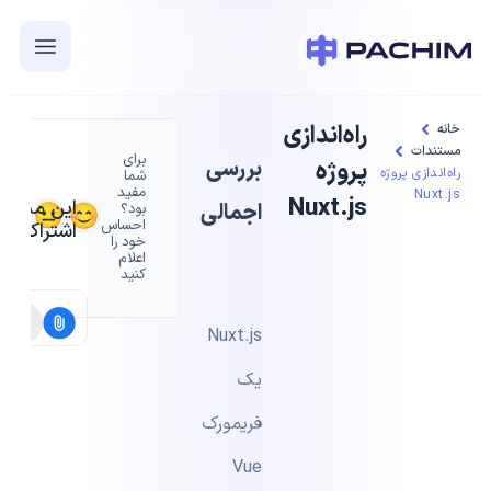
راه‌اندازی
خانه
مستندات
برای
بررسی
پروژه
راه‌اندازی پروژه
شما
مفید
Nuxt.js
Nuxt.js
این مستند 
اجمالی
بود؟
احساس
اشتراک بگذ
خود را
اعلام
کنید
Nuxt.js
یک
فریمورک
Vue