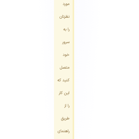
مورد
نظرتان
را به
سرور
خود
متصل
کنید که
این کار
را از
طریق
راهنمای