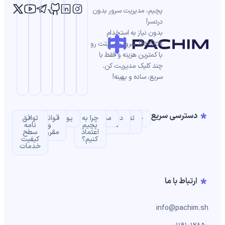
پچیم، مدیریت سرور بدون
دردسر!
بدون نیاز به استخدام
DevOps، سرور و سایتت رو
با کمترین هزینه و فقط با
چند کلیک مدیریت کن.
سریع، ساده و بهینه!
دسترسی سریع
خانه
تعرفه
درباره
مستندات
چرا به
یوزکیس‌ها
قوانین
توافق‌
ها
ما
پچیم
و
نامه
اعتماد
مقررات
سطح
کنیم؟
کیفیت
خدمات
ارتباط با ما
info@pachim.sh